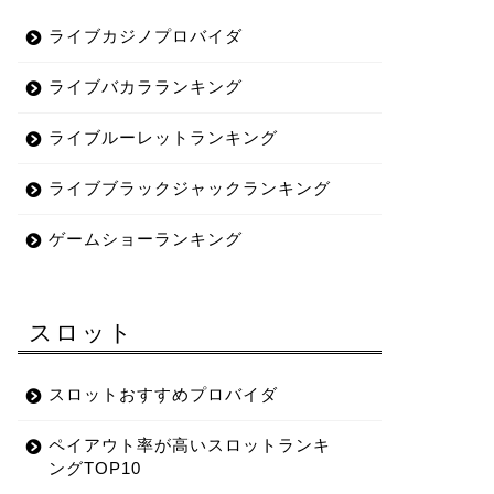
ライブカジノプロバイダ
ライブバカラランキング
ライブルーレットランキング
ライブブラックジャックランキング
ゲームショーランキング
スロット
スロットおすすめプロバイダ
ペイアウト率が高いスロットランキ
ングTOP10