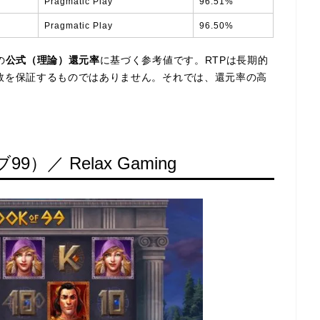
Pragmatic Play
96.51%
Pragmatic Play
96.50%
の
公式（理論）還元率
に基づく参考値です。RTPは長期的
敗を保証するものではありません。それでは、還元率の高
99）／ Relax Gaming