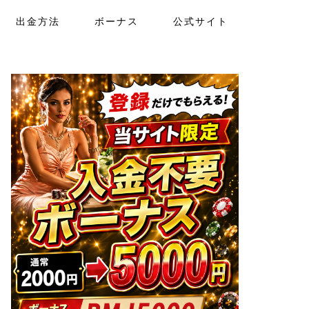
出金方法
ボーナス
公式サイト