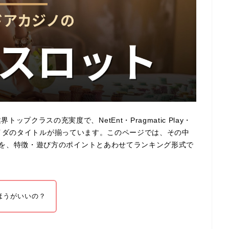
プクラスの充実度で、NetEnt・Pragmatic Play・
人気プロバイダのタイトルが揃っています。このページでは、その中
を、特徴・遊び方のポイントとあわせてランキング形式で
ほうがいいの？