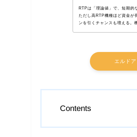
RTPは「理論値」で、短期的
ただし高RTP機種ほど資金が
ンを引くチャンスも増える。
エルドア
Contents