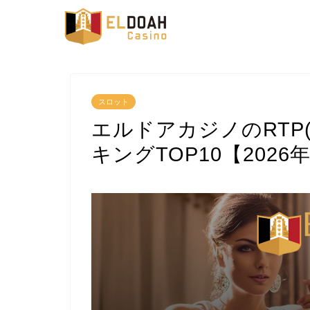
スロット
エルドアカジノのRTP
キングTOP10【2026